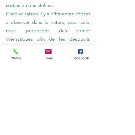
sorties ou des ateliers.
Chaque saison il y a différentes choses
à observer dans la nature, pour cela,
nous proposons des sorties
thématiques afin de les découvrir.
Nous diffusons un programme par
semestre avec les sorties prévues et
Phone
Email
Facebook
chaque mois nous réalisons une
communication sur celles-ci.
Généralement, plusieurs sorties
reviennent tous les ans comme les
suivantes : la migration des
amphibiens, les traces et indices des
animaux, la découverte des habitants
de la mare, les chauves-souris, la